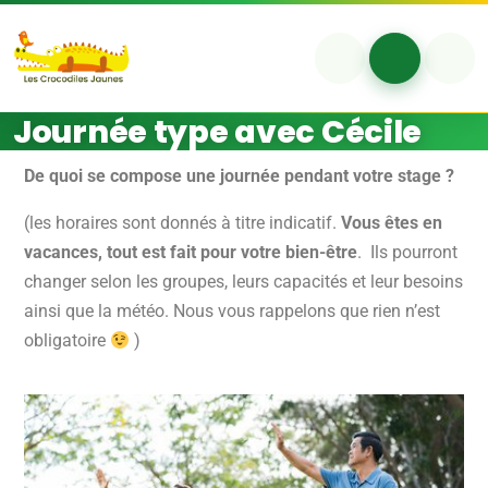
Aller au contenu
Skip to footer
Account
Cart
Me
Journée type avec Cécile
Journée type avec Cécile
De quoi se compose une journée pendant votre stage ?
(les horaires sont donnés à titre indicatif.
Vous êtes en
vacances, tout est fait pour votre bien-être
. Ils pourront
changer selon les groupes, leurs capacités et leur besoins
ainsi que la météo. Nous vous rappelons que rien n’est
obligatoire
)