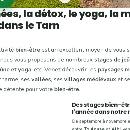
ées, la détox, le yoga, la 
 dans le Tarn
tivité
bien-être
est un excellent moyen de vous s
oi nous vous proposons de nombreux
stages de je
eûne et yoga
, etc. Venez découvrir les
paysages m
 charme, ses
vallées
, ses
villages médiévaux
et s
e détente pour votre
bien-être
.
Des stages bien-êtr
l'année dans notre 
De septembre à novembre et d
entre
Toulouse
et
Albi
, ve