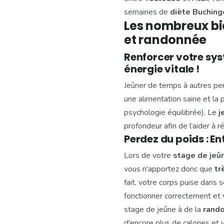
semaines de
diète Buching
Les nombreux bie
et randonnée
Renforcer votre sy
énergie vitale !
Jeûner de temps à autres p
une alimentation saine et la 
psychologie équilibrée). Le
j
profondeur afin de l’aider à r
Perdez du poids : En
Lors de votre
stage de jeû
vous n'apportez donc que
tr
fait, votre corps puise dans 
fonctionner correctement et
stage de jeûne à de la
rand
d'encore plus de calories et