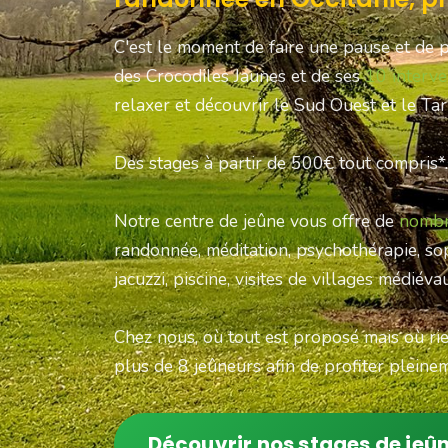
C'est le moment de faire une pause et de 
des Crocodiles Jaunes et de ses
10 interve
relaxer et découvrir le Sud Ouest et le Ta
Des stages à partir de 500€ tout compris*.
Notre centre de jeûne vous offre de
nombr
randonnée, méditation, psychothérapie, sop
jacuzzi, piscine, visites de villages médiéva
Chez nous, où tout est proposé mais où rie
plus de 8 jeûneurs afin de profiter plein
Découvrir nos stages de jeû