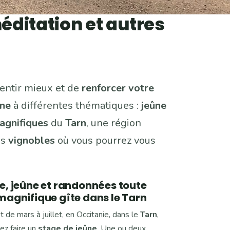
méditation et autres
entir mieux et de
renforcer votre
ûne
à différentes thématiques :
jeûne
agnifiques
du
Tarn
, une région
es
vignobles
où vous pourrez vous
e, jeûne et randonnées toute
magnifique gîte dans le Tarn
e mars à juillet, en Occitanie, dans le
Tarn
,
nez faire un
stage de jeûne
. Une ou deux