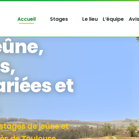
Accueil
Stages
Le lieu
L’équipe
Avi
eûne,
s,
ariées et
stages de jeûne et
rès de Toulouse