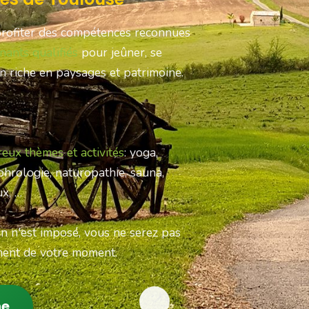
profiter des compétences reconnues
nants qualifiés
pour jeûner, se
rn riche en paysages et patrimoine.
eux thèmes et activités
: yoga,
hrologie, naturopathie, sauna,
ux, …
n n'est imposé, vous ne serez pas
ement de votre moment.
ne