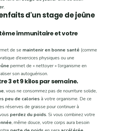
er
.
nfaits d'un stage de jeûne
stème immunitaire et votre
ermet de se
maintenir en bonne santé
(comme
pratique d’exercices physiques ou une
eûne
permet de « nettoyer » l’organisme en
éaliser son autoguérison.
tre 3 et 9 kilos par semaine.
ne
, vous ne consommez pas de nourriture solide,
ès peu de calories
à votre organisme. De ce
ses réserves de graisse pour continuer à
 vous
perdez du poids
. Si vous combinez votre
onnée
, même douce, votre corps aura besoin
 votre
perte de poids
en sera
accélérée
.