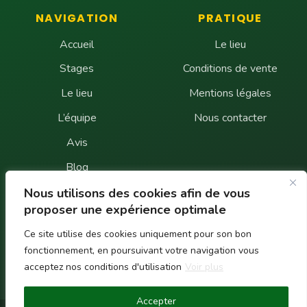
NAVIGATION
PRATIQUE
Accueil
Le lieu
Stages
Conditions de vente
Le lieu
Mentions légales
L’équipe
Nous contacter
Avis
Blog
FAQ
Nous utilisons des cookies afin de vous
proposer une expérience optimale
Contact
Ce site utilise des cookies uniquement pour son bon
fonctionnement, en poursuivant votre navigation vous
UNE QUESTION ?
acceptez nos conditions d'utilisation
Voir plus
Écrivez-nous
Accepter