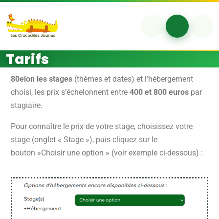
Aller au contenu
Skip to footer
Account
Cart
Me
Tarifs
Tarifs
80elon les stages
(thèmes et dates) et l’hébergement
choisi, les prix s’échelonnent entre
400 et 800 euros
par
stagiaire.
Pour connaître le prix de votre stage, choisissez votre
stage (onglet « Stage »), puis cliquez sur le
bouton »Choisir une option » (voir exemple ci-dessous) :