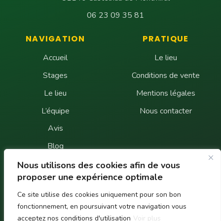
06 23 09 35 81
NAVIGATION
PRATIQUE
Accueil
Le lieu
Stages
Conditions de vente
Le lieu
Mentions légales
L’équipe
Nous contacter
Avis
Blog
FAQ
Nous utilisons des cookies afin de vous
proposer une expérience optimale
Contact
Ce site utilise des cookies uniquement pour son bon
fonctionnement, en poursuivant votre navigation vous
UNE QUESTION ?
acceptez nos conditions d'utilisation
Voir plus