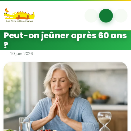
Aller au contenu
Skip to footer
Account
Cart
Me
Peut-on jeûner après 60 ans
?
10 juin 2026
Peut-on jeûner après 60 ans