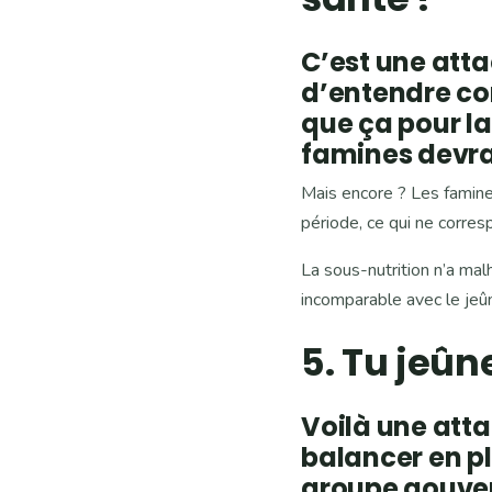
C’est une atta
d’entendre cont
que ça pour la
famines devra
Mais encore ? Les famin
période, ce qui ne corres
La sous-nutrition n’a mal
incomparable avec le jeûn
5. Tu jeûn
Voilà une att
balancer en pl
groupe gouver