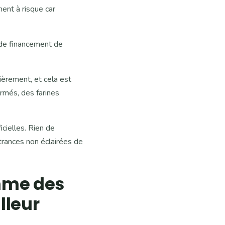
ent à risque car
 de financement de
lièrement, et cela est
rmés, des farines
icielles. Rien de
ntrances non éclairées de
omme des
lleur