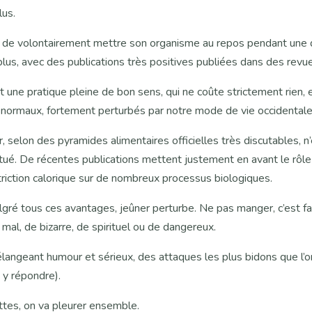
lus.
té de volontairement mettre son organisme au repos pendant une
lus, avec des publications très positives publiées dans des revu
t une pratique pleine de bon sens, qui ne coûte strictement rien, 
normaux, fortement perturbés par notre mode de vie occidentale
r, selon des pyramides alimentaires officielles très discutables, 
tué. De récentes publications mettent justement en avant le rôle
triction calorique sur de nombreux processus biologiques.
é tous ces avantages, jeûner perturbe. Ne pas manger, c’est fair
al, de bizarre, de spirituel ou de dangereux.
élangeant humour et sérieux, des attaques les plus bidons que l’
y répondre).
tes, on va pleurer ensemble.