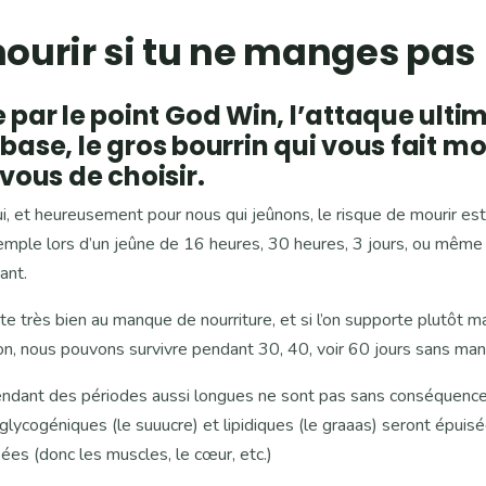
mourir si tu ne manges pas 
ar le point God Win, l’attaque ulti
base, le gros bourrin qui vous fait mou
 vous de choisir.
, et heureusement pour nous qui jeûnons, le risque de mourir est 
emple lors d’un jeûne de 16 heures, 30 heures, 3 jours, ou même 7
ant.
pte très bien au manque de nourriture, et si l’on supporte plutôt 
on, nous pouvons survivre pendant 30, 40, voir 60 jours sans man
pendant des périodes aussi longues ne sont pas sans conséquence 
lycogéniques (le suuucre) et lipidiques (le graaas) seront épuisé
sées (donc les muscles, le cœur, etc.)