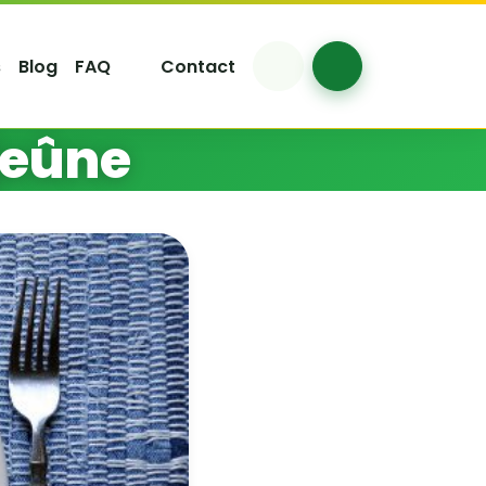
s
Blog
FAQ
Contact
Account
Cart
jeûne
 le jeûne