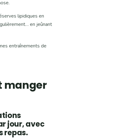
hose.
éserves lipidiques en
régulièrement… en jeûnant
s mes entraînements de
aut manger
ations
par jour, avec
s repas.