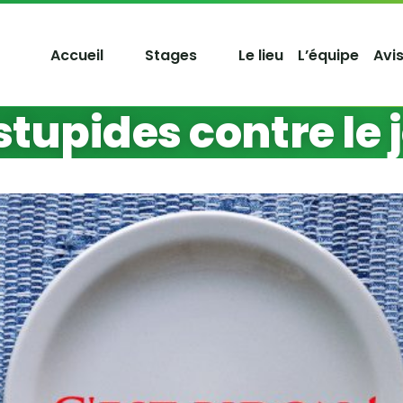
Accueil
Stages
Le lieu
L’équipe
Avi
stupides contre le 
aques stupides contre