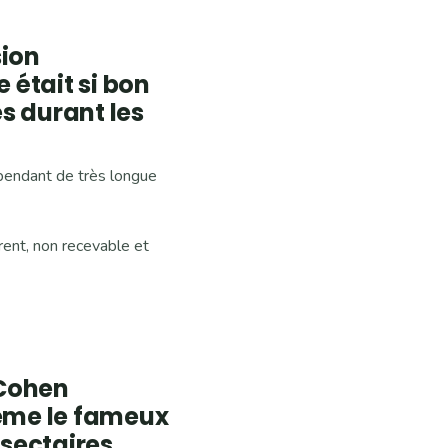
sion
e était si bon
s durant les
pendant de très longue
rent, non recevable et
 Cohen
même le fameux
 sectaires