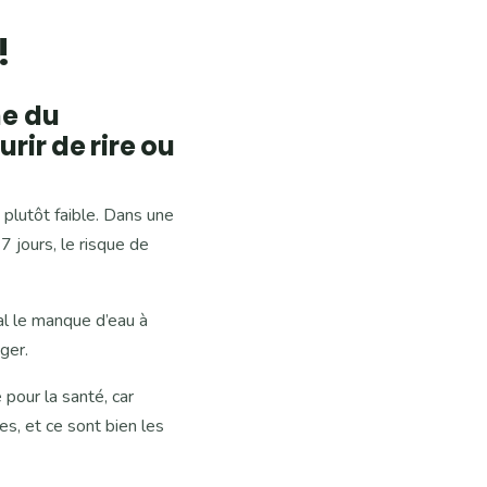
!
me du
rir de rire ou
plutôt faible. Dans une
 jours, le risque de
mal le manque d’eau à
ger.
pour la santé, car
es, et ce sont bien les