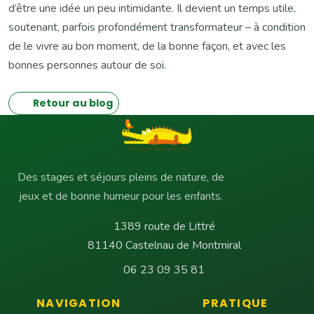
d’être une idée un peu intimidante. Il devient un temps utile,
soutenant, parfois profondément transformateur – à condition
de le vivre au bon moment, de la bonne façon, et avec les
bonnes personnes autour de soi.
Retour au blog
Des stages et séjours pleins de nature, de
jeux et de bonne humeur pour les enfants.
1389 route de Littré
81140 Castelnau de Montmiral
06 23 09 35 81
NAVIGATION
PRATIQUE