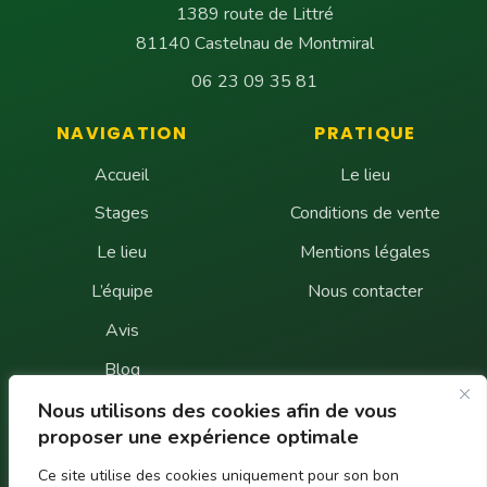
1389 route de Littré
81140 Castelnau de Montmiral
06 23 09 35 81
NAVIGATION
PRATIQUE
Accueil
Le lieu
Stages
Conditions de vente
Le lieu
Mentions légales
L’équipe
Nous contacter
Avis
Blog
FAQ
Nous utilisons des cookies afin de vous
proposer une expérience optimale
Contact
Ce site utilise des cookies uniquement pour son bon