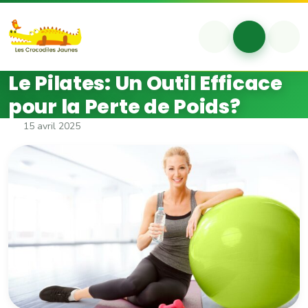
Aller au contenu
Skip to footer
Account
Cart
Me
Le Pilates: Un Outil Efficace
pour la Perte de Poids?
15 avril 2025
Le Pilates: Un Outil Efficace 