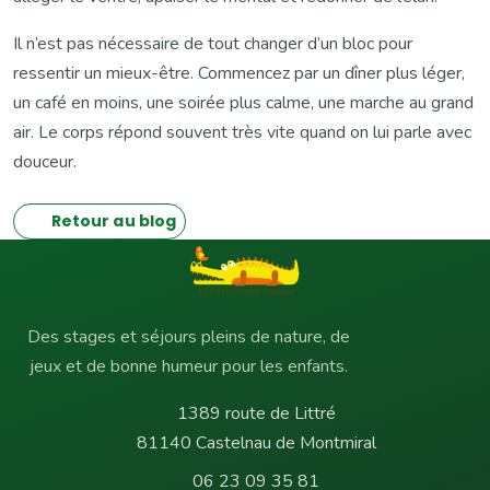
Il n’est pas nécessaire de tout changer d’un bloc pour
ressentir un mieux-être. Commencez par un dîner plus léger,
un café en moins, une soirée plus calme, une marche au grand
air. Le corps répond souvent très vite quand on lui parle avec
douceur.
Retour au blog
Des stages et séjours pleins de nature, de
jeux et de bonne humeur pour les enfants.
1389 route de Littré
81140 Castelnau de Montmiral
06 23 09 35 81