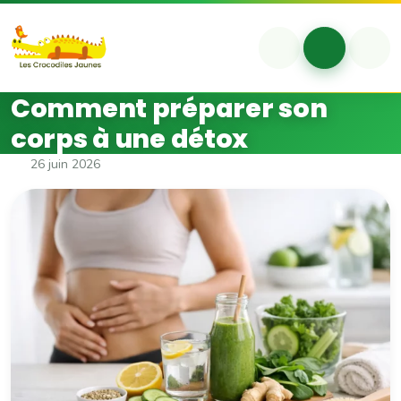
Aller au contenu
Skip to footer
Account
Cart
Me
Comment préparer son
corps à une détox
26 juin 2026
Comment préparer son corp